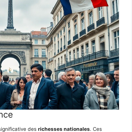
ance
significative des
richesses nationales
. Ces