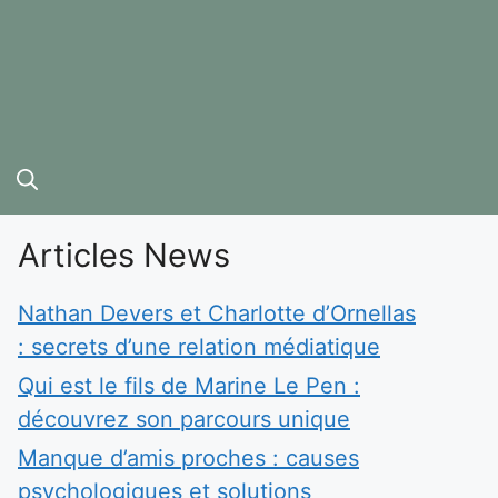
Articles News
Nathan Devers et Charlotte d’Ornellas
: secrets d’une relation médiatique
Qui est le fils de Marine Le Pen :
découvrez son parcours unique
Manque d’amis proches : causes
psychologiques et solutions