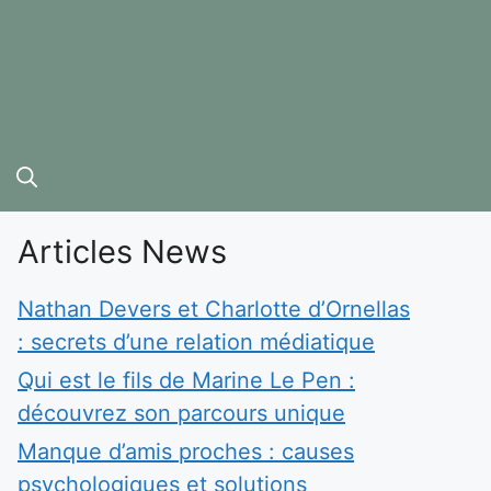
Articles News
Nathan Devers et Charlotte d’Ornellas
: secrets d’une relation médiatique
Qui est le fils de Marine Le Pen :
découvrez son parcours unique
Manque d’amis proches : causes
psychologiques et solutions