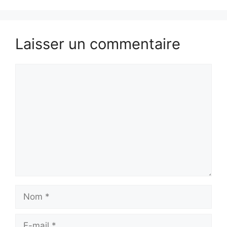
Laisser un commentaire
Commentaire
Nom
E-