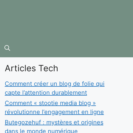
Articles Tech
Comment créer un blog de folie qui
capte l’attention durablement
Comment « stootie media blog »
révolutionne l’engagement en ligne
Butegozehuf : mystères et origines
dans le monde numérique