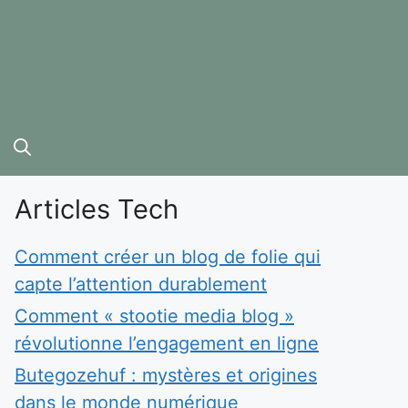
Articles Tech
Comment créer un blog de folie qui
capte l’attention durablement
Comment « stootie media blog »
révolutionne l’engagement en ligne
Butegozehuf : mystères et origines
dans le monde numérique