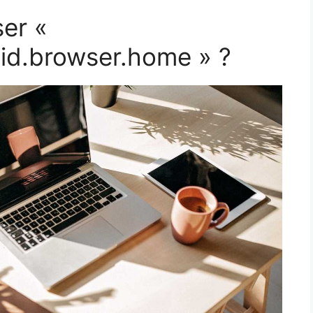
ser «
id.browser.home » ?