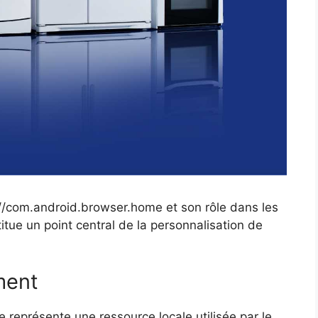
t://com.android.browser.home et son rôle dans les
tue un point central de la personnalisation de
ment
représente une ressource locale utilisée par le